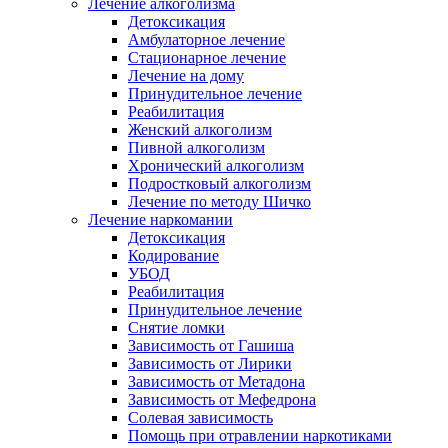
Лечение алкоголизма
Детоксикация
Амбулаторное лечение
Стационарное лечение
Лечение на дому
Принудительное лечение
Реабилитация
Женский алкоголизм
Пивной алкоголизм
Хронический алкоголизм
Подростковый алкоголизм
Лечение по методу Шичко
Лечение наркомании
Детоксикация
Кодирование
УБОД
Реабилитация
Принудительное лечение
Снятие ломки
Зависимость от Гашиша
Зависимость от Лирики
Зависимость от Метадона
Зависимость от Мефедрона
Солевая зависимость
Помощь при отравлении наркотиками