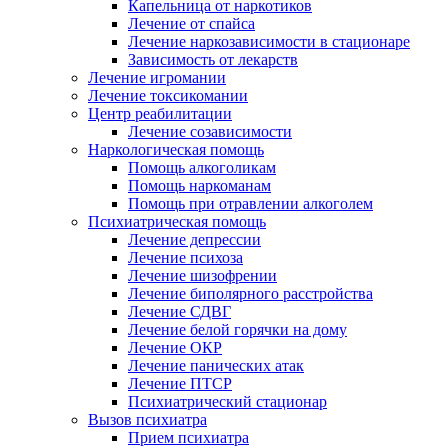
Капельница от наркотиков
Лечение от спайса
Лечение наркозависимости в стационаре
Зависимость от лекарств
Лечение игромании
Лечение токсикомании
Центр реабилитации
Лечение созависимости
Наркологическая помощь
Помощь алкоголикам
Помощь наркоманам
Помощь при отравлении алкоголем
Психиатрическая помощь
Лечение депрессии
Лечение психоза
Лечение шизофрении
Лечение биполярного расстройства
Лечение СДВГ
Лечение белой горячки на дому
Лечение ОКР
Лечение панических атак
Лечение ПТСР
Психиатрический стационар
Вызов психиатра
Прием психиатра