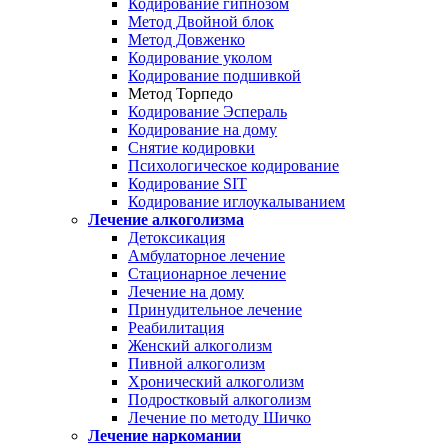
Кодирование гипнозом
Метод Двойной блок
Метод Довженко
Кодирование уколом
Кодирование подшивкой
Метод Торпедо
Кодирование Эспераль
Кодирование на дому
Снятие кодировки
Психологическое кодирование
Кодирование SIT
Кодирование иглоукалыванием
Лечение алкоголизма
Детоксикация
Амбулаторное лечение
Стационарное лечение
Лечение на дому
Принудительное лечение
Реабилитация
Женский алкоголизм
Пивной алкоголизм
Хронический алкоголизм
Подростковый алкоголизм
Лечение по методу Шичко
Лечение наркомании