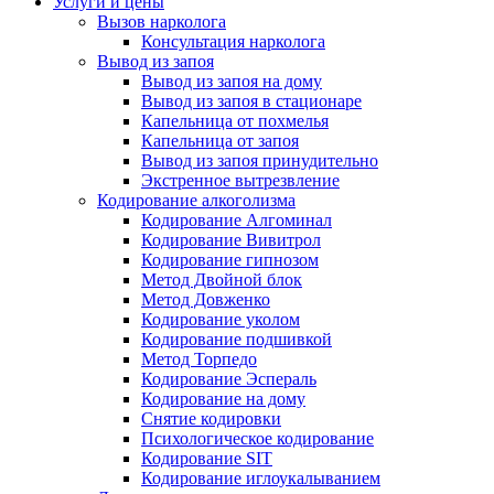
Услуги и цены
Вызов нарколога
Консультация нарколога
Вывод из запоя
Вывод из запоя на дому
Вывод из запоя в стационаре
Капельница от похмелья
Капельница от запоя
Вывод из запоя принудительно
Экстренное вытрезвление
Кодирование алкоголизма
Кодирование Алгоминал
Кодирование Вивитрол
Кодирование гипнозом
Метод Двойной блок
Метод Довженко
Кодирование уколом
Кодирование подшивкой
Метод Торпедо
Кодирование Эспераль
Кодирование на дому
Снятие кодировки
Психологическое кодирование
Кодирование SIT
Кодирование иглоукалыванием