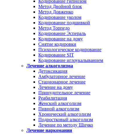
Кодирование гипнозом
Метод Двойной блок
Метод Довженко
Кодирование уколом
Кодирование подшивкой
Метод Торпедо
Кодирование Эспераль
Кодирование на дому
Снятие кодировки
Психологическое кодирование
Кодирование SIT
Кодирование иглоукалыванием
Лечение алкоголизма
Детоксикация
Амбулаторное лечение
Стационарное лечение
Лечение на дому
Принудительное лечение
Реабилитация
Женский алкоголизм
Пивной алкоголизм
Хронический алкоголизм
Подростковый алкоголизм
Лечение по методу Шичко
Лечение наркомании