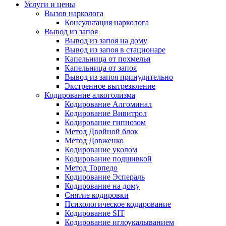
Услуги и цены
Вызов нарколога
Консультация нарколога
Вывод из запоя
Вывод из запоя на дому
Вывод из запоя в стационаре
Капельница от похмелья
Капельница от запоя
Вывод из запоя принудительно
Экстренное вытрезвление
Кодирование алкоголизма
Кодирование Алгоминал
Кодирование Вивитрол
Кодирование гипнозом
Метод Двойной блок
Метод Довженко
Кодирование уколом
Кодирование подшивкой
Метод Торпедо
Кодирование Эспераль
Кодирование на дому
Снятие кодировки
Психологическое кодирование
Кодирование SIT
Кодирование иглоукалыванием