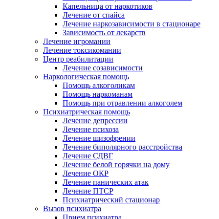
Капельница от наркотиков
Лечение от спайса
Лечение наркозависимости в стационаре
Зависимость от лекарств
Лечение игромании
Лечение токсикомании
Центр реабилитации
Лечение созависимости
Наркологическая помощь
Помощь алкоголикам
Помощь наркоманам
Помощь при отравлении алкоголем
Психиатрическая помощь
Лечение депрессии
Лечение психоза
Лечение шизофрении
Лечение биполярного расстройства
Лечение СДВГ
Лечение белой горячки на дому
Лечение ОКР
Лечение панических атак
Лечение ПТСР
Психиатрический стационар
Вызов психиатра
Прием психиатра