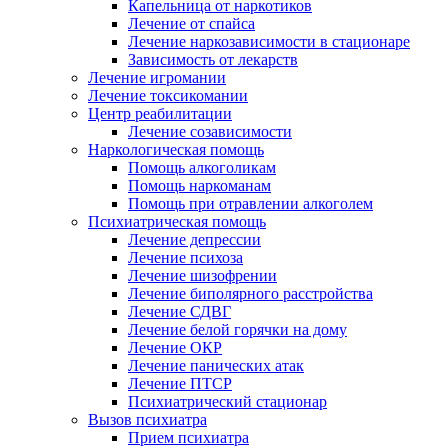
Капельница от наркотиков
Лечение от спайса
Лечение наркозависимости в стационаре
Зависимость от лекарств
Лечение игромании
Лечение токсикомании
Центр реабилитации
Лечение созависимости
Наркологическая помощь
Помощь алкоголикам
Помощь наркоманам
Помощь при отравлении алкоголем
Психиатрическая помощь
Лечение депрессии
Лечение психоза
Лечение шизофрении
Лечение биполярного расстройства
Лечение СДВГ
Лечение белой горячки на дому
Лечение ОКР
Лечение панических атак
Лечение ПТСР
Психиатрический стационар
Вызов психиатра
Прием психиатра