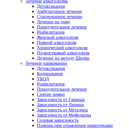
Лечение алкоголизма
Детоксикация
Амбулаторное лечение
Стационарное лечение
Лечение на дому
Принудительное лечение
Реабилитация
Женский алкоголизм
Пивной алкоголизм
Хронический алкоголизм
Подростковый алкоголизм
Лечение по методу Шичко
Лечение наркомании
Детоксикация
Кодирование
УБОД
Реабилитация
Принудительное лечение
Снятие ломки
Зависимость от Гашиша
Зависимость от Лирики
Зависимость от Метадона
Зависимость от Мефедрона
Солевая зависимость
Помощь при отравлении наркотиками