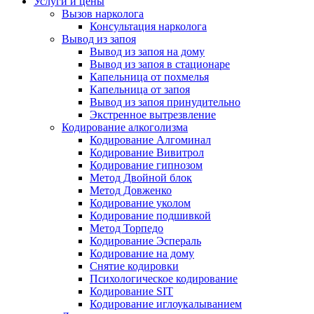
Услуги и цены
Вызов нарколога
Консультация нарколога
Вывод из запоя
Вывод из запоя на дому
Вывод из запоя в стационаре
Капельница от похмелья
Капельница от запоя
Вывод из запоя принудительно
Экстренное вытрезвление
Кодирование алкоголизма
Кодирование Алгоминал
Кодирование Вивитрол
Кодирование гипнозом
Метод Двойной блок
Метод Довженко
Кодирование уколом
Кодирование подшивкой
Метод Торпедо
Кодирование Эспераль
Кодирование на дому
Снятие кодировки
Психологическое кодирование
Кодирование SIT
Кодирование иглоукалыванием