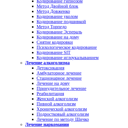
Кодирование гипнозом
Метод Двойной блок
Метод Довженко
Кодирование уколом
Кодирование подшивкой
Метод Торпедо
Кодирование Эспераль
Кодирование на дому
Снятие кодировки
Психологическое кодирование
Кодирование SIT
Кодирование иглоукалыванием
Лечение алкоголизма
Детоксикация
Амбулаторное лечение
Стационарное лечение
Лечение на дому
Принудительное лечение
Реабилитация
Женский алкоголизм
Пивной алкоголизм
Хронический алкоголизм
Подростковый алкоголизм
Лечение по методу Шичко
Лечение наркомании