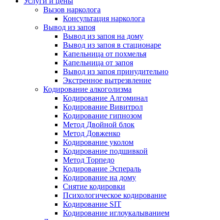
Услуги и цены
Вызов нарколога
Консультация нарколога
Вывод из запоя
Вывод из запоя на дому
Вывод из запоя в стационаре
Капельница от похмелья
Капельница от запоя
Вывод из запоя принудительно
Экстренное вытрезвление
Кодирование алкоголизма
Кодирование Алгоминал
Кодирование Вивитрол
Кодирование гипнозом
Метод Двойной блок
Метод Довженко
Кодирование уколом
Кодирование подшивкой
Метод Торпедо
Кодирование Эспераль
Кодирование на дому
Снятие кодировки
Психологическое кодирование
Кодирование SIT
Кодирование иглоукалыванием