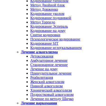
Кодирование гипнозом
Метод Двойной блок
Метод Довженко
Кодирование уколом
Кодирование подшивкой
Метод Торпедо
Кодирование Эспераль
Кодирование на дому
Снятие кодировки
Психологическое кодирование
Кодирование SIT
Кодирование иглоукалыванием
Лечение алкоголизма
Детоксикация
Амбулаторное лечение
Стационарное лечение
Лечение на дому
Принудительное лечение
Реабилитация
Женский алкоголизм
Пивной алкоголизм
Хронический алкоголизм
Подростковый алкоголизм
Лечение по методу Шичко
Лечение наркомании