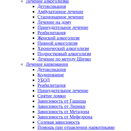
Лечение алкоголизма
Детоксикация
Амбулаторное лечение
Стационарное лечение
Лечение на дому
Принудительное лечение
Реабилитация
Женский алкоголизм
Пивной алкоголизм
Хронический алкоголизм
Подростковый алкоголизм
Лечение по методу Шичко
Лечение наркомании
Детоксикация
Кодирование
УБОД
Реабилитация
Принудительное лечение
Снятие ломки
Зависимость от Гашиша
Зависимость от Лирики
Зависимость от Метадона
Зависимость от Мефедрона
Солевая зависимость
Помощь при отравлении наркотиками