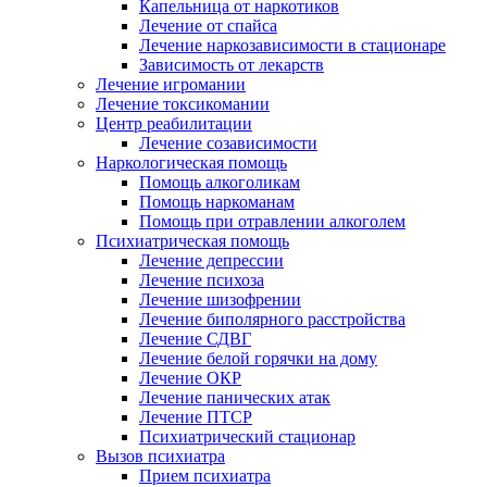
Капельница от наркотиков
Лечение от спайса
Лечение наркозависимости в стационаре
Зависимость от лекарств
Лечение игромании
Лечение токсикомании
Центр реабилитации
Лечение созависимости
Наркологическая помощь
Помощь алкоголикам
Помощь наркоманам
Помощь при отравлении алкоголем
Психиатрическая помощь
Лечение депрессии
Лечение психоза
Лечение шизофрении
Лечение биполярного расстройства
Лечение СДВГ
Лечение белой горячки на дому
Лечение ОКР
Лечение панических атак
Лечение ПТСР
Психиатрический стационар
Вызов психиатра
Прием психиатра